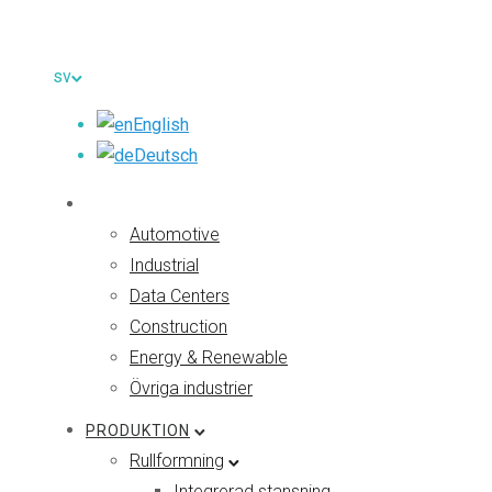
sv
English
Deutsch
VÅRA BRANSCHER
Automotive
Industrial
Data Centers
Construction
Energy & Renewable
Övriga industrier
PRODUKTION
Rullformning
Integrerad stansning