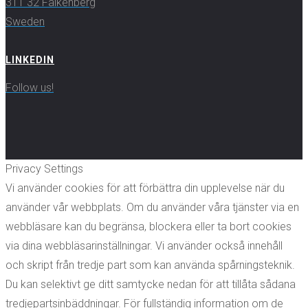
311 32 Falkenberg
Sweden
LINKEDIN
Follow us!
Privacy Settings
Vi använder cookies för att förbättra din upplevelse när du
använder vår webbplats. Om du använder våra tjänster via en
webbläsare kan du begränsa, blockera eller ta bort cookies
via dina webbläsarinställningar. Vi använder också innehåll
och skript från tredje part som kan använda spårningsteknik.
Du kan selektivt ge ditt samtycke nedan för att tillåta sådana
tredjepartsinbäddningar. För fullständig information om de