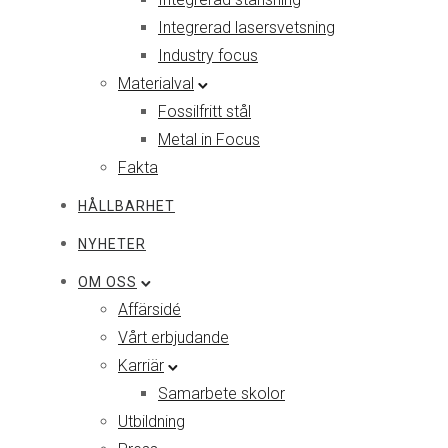
Integrerad lasersvetsning
Industry focus
Materialval
Fossilfritt stål
Metal in Focus
Fakta
HÅLLBARHET
NYHETER
OM OSS
Affärsidé
Vårt erbjudande
Karriär
Samarbete skolor
Utbildning