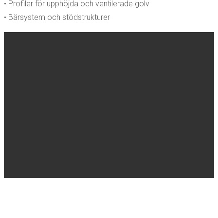
• Profiler för upphöjda och ventilerade golv
• Bärsystem och stödstrukturer