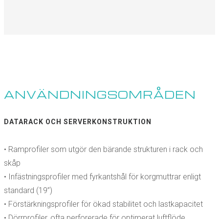
ANVÄNDNINGSOMRÅDEN
DATARACK OCH SERVERKONSTRUKTION
• Ramprofiler som utgör den bärande strukturen i rack och
skåp
• Infästningsprofiler med fyrkantshål för korgmuttrar enligt
standard (19”)
• Förstärkningsprofiler för ökad stabilitet och lastkapacitet
• Dörrprofiler, ofta perforerade för optimerat luftflöde