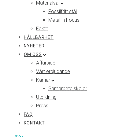
Materialval
Fossilfritt stål
Metal in Focus
Fakta
HÅLLBARHET
NYHETER
OM OSS
Affärsidé
Vårt erbjudande
Karriär
Samarbete skolor
Utbildning
Press
FAQ
KONTAKT
sv