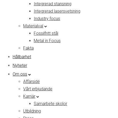
Integrerad stansning
Integrerad lasersvetsning
Industry focus
Materialval
Fossilfritt stål
Metal in Focus
Fakta
Hållbarhet
Nyheter
Om oss
Affärsidé
Vårt erbjudande
Karriär
Samarbete skolor
Utbildning