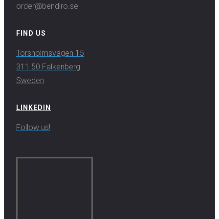
order@bendiro.se
FIND US
Torsholmsvägen 15
311 50 Falkenberg
Sweden
LINKEDIN
Follow us!