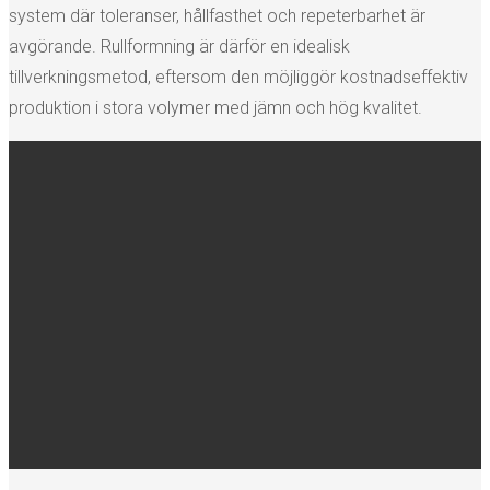
system där toleranser, hållfasthet och repeterbarhet är
avgörande. Rullformning är därför en idealisk
tillverkningsmetod, eftersom den möjliggör kostnadseffektiv
produktion i stora volymer med jämn och hög kvalitet.