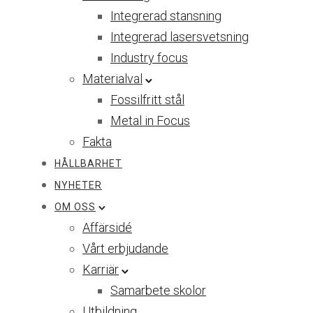
Integrerad stansning
Integrerad lasersvetsning
Industry focus
Materialval
Fossilfritt stål
Metal in Focus
Fakta
HÅLLBARHET
NYHETER
OM OSS
Affärsidé
Vårt erbjudande
Karriär
Samarbete skolor
Utbildning