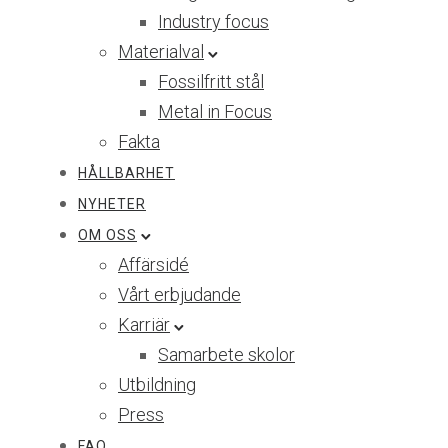
Industry focus
Materialval
Fossilfritt stål
Metal in Focus
Fakta
HÅLLBARHET
NYHETER
OM OSS
Affärsidé
Vårt erbjudande
Karriär
Samarbete skolor
Utbildning
Press
FAQ