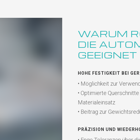
WARUM R
DIE AUTO
GEEIGNET 
HOHE FESTIGKEIT BEI GE
• Möglichkeit zur Verwen
• Optimierte Querschnitte
Materialeinsatz
• Beitrag zur Gewichtsred
PRÄZISION UND WIEDERH
• Enge Toleranzen über di