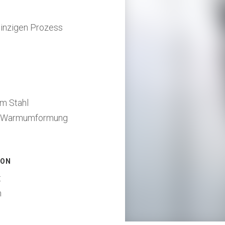
einzigen Prozess
em Stahl
zur Warmumformung
ION
ät
n