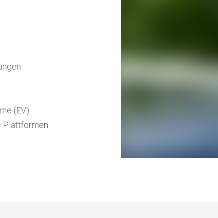
dungen
eme (EV)
te Plattformen