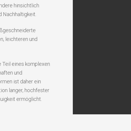
dere hinsichtlich
d Nachhaltigkeit.
maßgeschneiderte
en, leichteren und
e Teil eines komplexen
haften und
ormen ist daher ein
ion langer, hochfester
uigkeit ermöglicht.