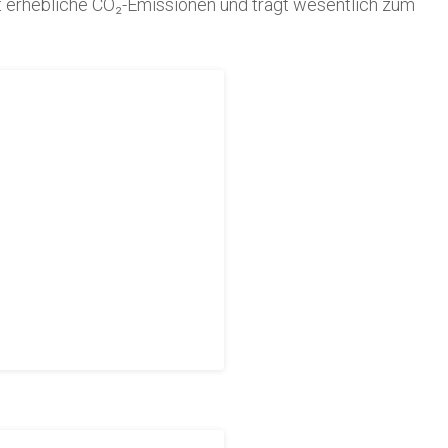
t erhebliche CO₂-Emissionen und trägt wesentlich zum
ed High Strength Steel
 möjlighet att använda
blir därmed lättare trots
hållfasta material innebär
a material mängden