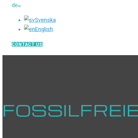
de
Svenska
English
CONTACT US
FOSSILFREI