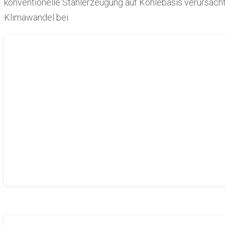
konventionelle Stahlerzeugung auf Kohlebasis verursach
Klimawandel bei.
Höghållfasta material
Hög- och ultrahöghållfasta stål (UHS, UHSS) och Advanc
(AHSS) blir allt viktigare vid rullformning eftersom de ger
betydligt tunnare utgångsmaterial. Den färdiga produkten 
oförändrade hållfasthetsegenskaper. Användningen av hög
också en minskad miljöbelastning genom att den använd
minimeras.
Material