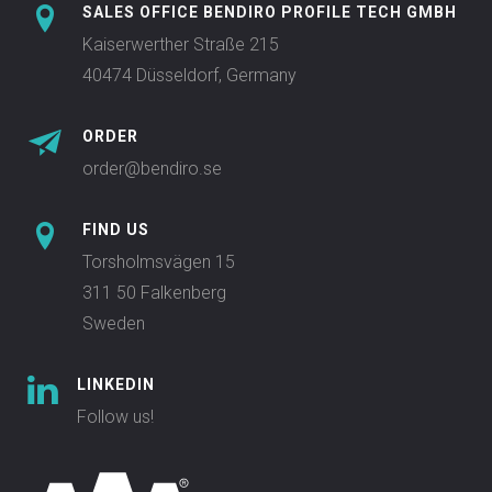
SALES OFFICE BENDIRO PROFILE TECH GMBH
Kaiserwerther Straße 215
40474 Düsseldorf, Germany
ORDER
order@bendiro.se
FIND US
Torsholmsvägen 15
311 50 Falkenberg
Sweden
LINKEDIN
Follow us!