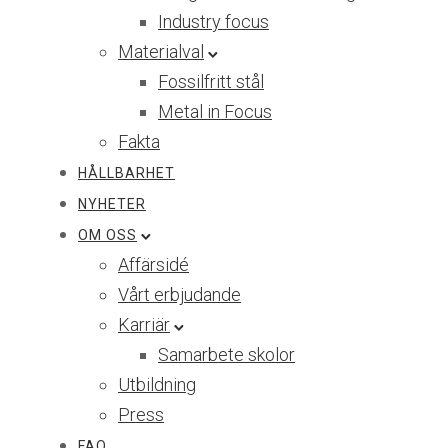
Industry focus
Materialval
Fossilfritt stål
Metal in Focus
Fakta
HÅLLBARHET
NYHETER
OM OSS
Affärsidé
Vårt erbjudande
Karriär
Samarbete skolor
Utbildning
Press
FAQ