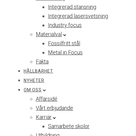
Integrerad stansning
Integrerad lasersvetsning
Industry focus
Materialval
Fossilfritt stål
Metal in Focus
Fakta
HÅLLBARHET
NYHETER
OM OSS
Affärsidé
Vårt erbjudande
Karriär
Samarbete skolor
Utbildning